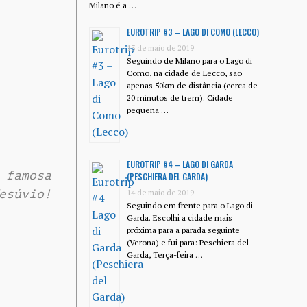
Milano é a …
EUROTRIP #3 – LAGO DI COMO (LECCO)
13 de maio de 2019
Seguindo de Milano para o Lago di
Como, na cidade de Lecco, são
apenas 50km de distância (cerca de
20 minutos de trem). Cidade
pequena …
EUROTRIP #4 – LAGO DI GARDA
famosa
(PESCHIERA DEL GARDA)
esúvio!
14 de maio de 2019
Seguindo em frente para o Lago di
Garda. Escolhi a cidade mais
próxima para a parada seguinte
(Verona) e fui para: Peschiera del
Garda, Terça-feira …