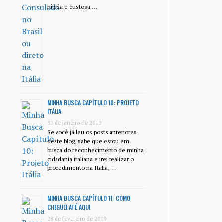
rápida e custosa …
MINHA BUSCA CAPÍTULO 10: PROJETO
ITÁLIA
31 de janeiro de 2019
Se você já leu os posts anteriores
deste blog, sabe que estou em
busca do reconhecimento de minha
cidadania italiana e irei realizar o
procedimento na Itália, …
MINHA BUSCA CAPÍTULO 11: COMO
CHEGUEI ATÉ AQUI
28 de fevereiro de 2019