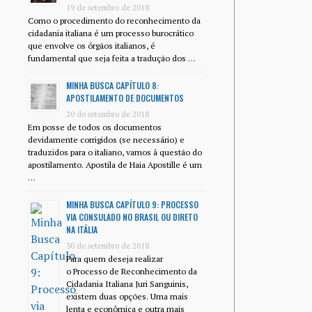
19 de setembro de 2018
Como o procedimento do reconhecimento da
cidadania italiana é um processo burocrático
que envolve os órgãos italianos, é
fundamental que seja feita a tradução dos …
MINHA BUSCA CAPÍTULO 8:
APOSTILAMENTO DE DOCUMENTOS
20 de setembro de 2018
Em posse de todos os documentos
devidamente corrigidos (se necessário) e
traduzidos para o italiano, vamos à questão do
apostilamento. Apostila de Haia Apostille é um
…
MINHA BUSCA CAPÍTULO 9: PROCESSO
VIA CONSULADO NO BRASIL OU DIRETO
NA ITÁLIA
30 de setembro de 2018
Para quem deseja realizar
o Processo de Reconhecimento da
Cidadania Italiana Juri Sanguinis,
existem duas opções. Uma mais
lenta e econômica e outra mais