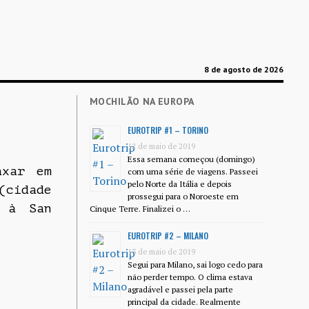
8 de agosto de 2026
MOCHILÃO NA EUROPA
EUROTRIP #1 – TORINO
12 de maio de 2019
Essa semana começou (domingo)
axar em
com uma série de viagens. Passeei
pelo Norte da Itália e depois
cidade
prossegui para o Noroeste em
 à San
Cinque Terre. Finalizei o …
EUROTRIP #2 – MILANO
13 de maio de 2019
Segui para Milano, sai logo cedo para
não perder tempo. O clima estava
agradável e passei pela parte
principal da cidade. Realmente