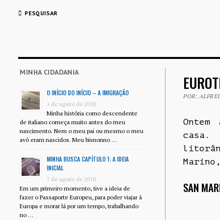
PESQUISAR
MINHA CIDADANIA
EUROT
O INÍCIO DO INÍCIO – A IMIGRAÇÃO
POR: ALFRED
1 de agosto de 2018
Minha história como descendente
Ontem 
de italiano começa muito antes do meu
nascimento. Nem o meu pai ou mesmo o meu
casa.
avô eram nascidos. Meu bisnonno …
litor
MINHA BUSCA CAPÍTULO 1: A IDEIA
Marino
INICIAL
7 de agosto de 2018
SAN MAR
Em um primeiro momento, tive a ideia de
fazer o Passaporte Europeu, para poder viajar à
Europa e morar lá por um tempo, trabalhando
no …