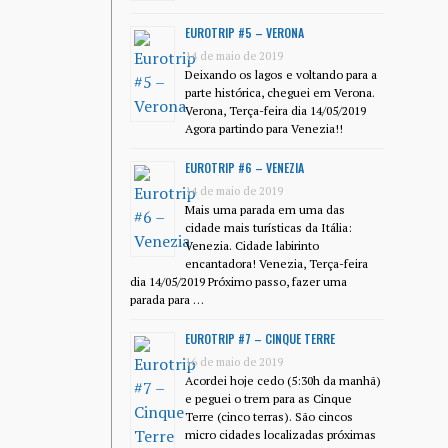
EUROTRIP #5 – VERONA
14 de maio de 2019
Deixando os lagos e voltando para a
parte histórica, cheguei em Verona.
Verona, Terça-feira dia 14/05/2019
Agora partindo para Venezia!!
EUROTRIP #6 – VENEZIA
14 de maio de 2019
Mais uma parada em uma das
cidade mais turísticas da Itália:
Venezia. Cidade labirinto
encantadora! Venezia, Terça-feira
dia 14/05/2019 Próximo passo, fazer uma
parada para …
EUROTRIP #7 – CINQUE TERRE
16 de maio de 2019
Acordei hoje cedo (5:30h da manhã)
e peguei o trem para as Cinque
Terre (cinco terras). São cincos
micro cidades localizadas próximas