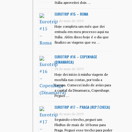
Itália aproveitei dois …
EUROTRIP #15 – ROMA
24 de maio de 2019
Hoje completa um mês que dei
entrada em meu processo aqui na
Itália. Além disso hoje é o dia que
finalizo as viagens que eu …
EUROTRIP #16 – COPENHAGE
(DINAMARCA)
28 de maio de 2019
Hoje dei início à minha viagem de
mochila nas costas, por toda a
Europa. Comecei indo de avião para
a capital da Dinamarca, Copenhage.
Peguei …
EUROTRIP #17 – PRAGA (REP.TCHECA)
29 de maio de 2019
Seguindo o trecho, peguei um
FlixBus de mais de 10 horas para
Praga. Peguei esse trecho para poder