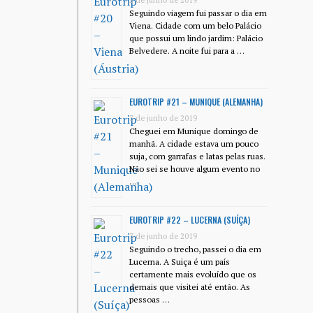
2 de junho de 2019
Seguindo viagem fui passar o dia em
Viena. Cidade com um belo Palácio
que possui um lindo jardim: Palácio
Belvedere. A noite fui para a …
EUROTRIP #21 – MUNIQUE (ALEMANHA)
3 de junho de 2019
Cheguei em Munique domingo de
manhã. A cidade estava um pouco
suja, com garrafas e latas pelas ruas.
Não sei se houve algum evento no
…
EUROTRIP #22 – LUCERNA (SUÍÇA)
3 de junho de 2019
Seguindo o trecho, passei o dia em
Lucerna. A Suiça é um país
certamente mais evoluído que os
demais que visitei até então. As
pessoas …