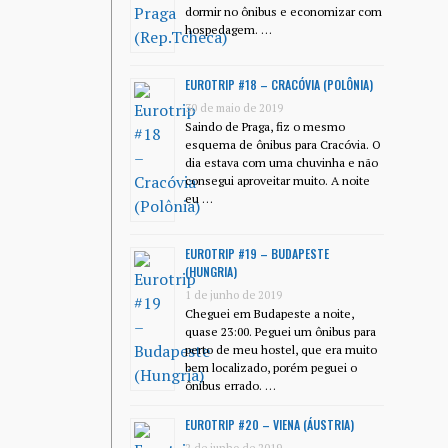
dormir no ônibus e economizar com
hospedagem. …
EUROTRIP #18 – CRACÓVIA (POLÔNIA)
30 de maio de 2019
Saindo de Praga, fiz o mesmo
esquema de ônibus para Cracóvia. O
dia estava com uma chuvinha e não
consegui aproveitar muito. A noite
eu …
EUROTRIP #19 – BUDAPESTE
(HUNGRIA)
1 de junho de 2019
Cheguei em Budapeste a noite,
quase 23:00. Peguei um ônibus para
perto de meu hostel, que era muito
bem localizado, porém peguei o
ônibus errado. …
EUROTRIP #20 – VIENA (ÁUSTRIA)