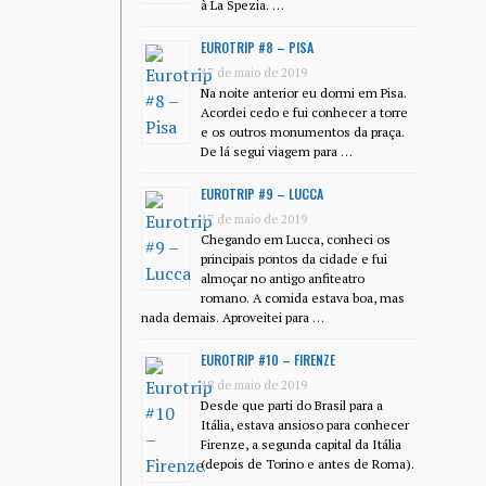
à La Spezia. …
EUROTRIP #8 – PISA
17 de maio de 2019
Na noite anterior eu dormi em Pisa.
Acordei cedo e fui conhecer a torre
e os outros monumentos da praça.
De lá segui viagem para …
EUROTRIP #9 – LUCCA
17 de maio de 2019
Chegando em Lucca, conheci os
principais pontos da cidade e fui
almoçar no antigo anfiteatro
romano. A comida estava boa, mas
nada demais. Aproveitei para …
EUROTRIP #10 – FIRENZE
18 de maio de 2019
Desde que parti do Brasil para a
Itália, estava ansioso para conhecer
Firenze, a segunda capital da Itália
(depois de Torino e antes de Roma).
…