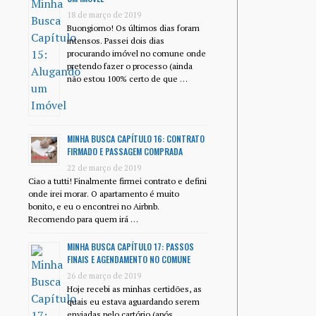
18 de março de 2019
Buongiorno! Os últimos dias foram
intensos. Passei dois dias
procurando imóvel no comune onde
pretendo fazer o processo (ainda
não estou 100% certo de que …
MINHA BUSCA CAPÍTULO 16: CONTRATO
FIRMADO E PASSAGEM COMPRADA
22 de março de 2019
Ciao a tutti! Finalmente firmei contrato e defini
onde irei morar. O apartamento é muito
bonito, e eu o encontrei no Airbnb.
Recomendo para quem irá …
MINHA BUSCA CAPÍTULO 17: PASSOS
FINAIS E AGENDAMENTO NO COMUNE
26 de março de 2019
Hoje recebi as minhas certidões, as
quais eu estava aguardando serem
enviadas pelo cartório (após