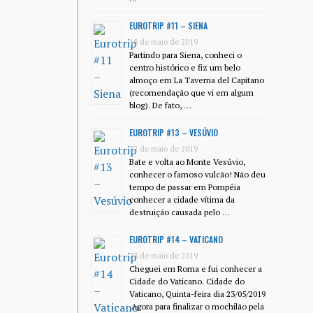
EUROTRIP #11 – SIENA
18 de maio de 2019
Partindo para Siena, conheci o
centro histórico e fiz um belo
almoço em La Taverna del Capitano
(recomendação que vi em algum
blog). De fato, …
EUROTRIP #13 – VESÚVIO
22 de maio de 2019
Bate e volta ao Monte Vesúvio,
conhecer o famoso vulcão! Não deu
tempo de passar em Pompéia
conhecer a cidade vítima da
destruição causada pelo …
EUROTRIP #14 – VATICANO
23 de maio de 2019
Cheguei em Roma e fui conhecer a
Cidade do Vaticano. Cidade do
Vaticano, Quinta-feira dia 23/05/2019
Agora para finalizar o mochilão pela