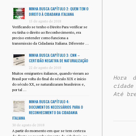
MINHA BUSCA CAPÍTULO 2: QUEM TEM O
DIREITO À CIDADANIA ITALIANA
15 de agosto de 2018
Verificando se tenho o Direito Para verificar se
eu tinha o direito ao Reconhecimento, era
preciso entender como funciona a
transmissão da Cidadania Italiana. Diferente …
MINHA BUSCA CAPÍTULO 3: CNN –
CERTIDÃO NEGATIVA DE NATURALIZAÇÃO
22 de agosto de 2018
Muitos emigrantes italianos, quando vieram ao
Hora d
Brasil por volta do final do século XIX e início
do século XX, se naturalizaram brasileiros e,
cidade
por tal …
Até br
MINHA BUSCA CAPÍTULO 4:
DOCUMENTOS NECESSÁRIOS PARA O
RECONHECIMENTO DA CIDADANIA
ITALIANA
30 de agosto de 2018
A partir do momento em que se tem certeza