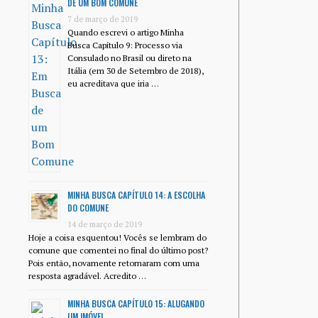
DE UM BOM COMUNE
7 de março de 2019
Quando escrevi o artigo Minha
Busca Capítulo 9: Processo via
Consulado no Brasil ou direto na
Itália (em 30 de Setembro de 2018),
eu acreditava que iria …
MINHA BUSCA CAPÍTULO 14: A ESCOLHA
DO COMUNE
14 de março de 2019
Hoje a coisa esquentou! Vocês se lembram do
comune que comentei no final do último post?
Pois então, novamente retornaram com uma
resposta agradável. Acredito …
MINHA BUSCA CAPÍTULO 15: ALUGANDO
UM IMÓVEL