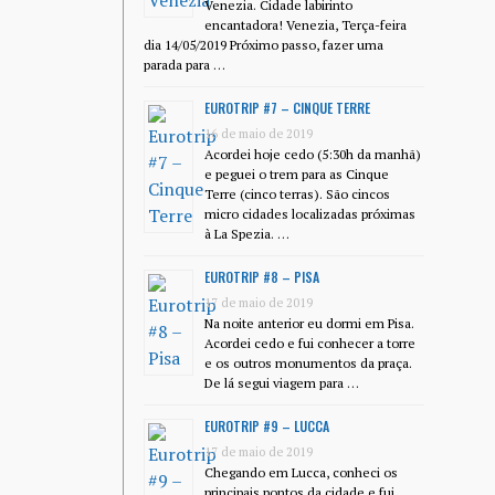
Venezia. Cidade labirinto
encantadora! Venezia, Terça-feira
dia 14/05/2019 Próximo passo, fazer uma
parada para …
EUROTRIP #7 – CINQUE TERRE
16 de maio de 2019
Acordei hoje cedo (5:30h da manhã)
e peguei o trem para as Cinque
Terre (cinco terras). São cincos
micro cidades localizadas próximas
à La Spezia. …
EUROTRIP #8 – PISA
17 de maio de 2019
Na noite anterior eu dormi em Pisa.
Acordei cedo e fui conhecer a torre
e os outros monumentos da praça.
De lá segui viagem para …
EUROTRIP #9 – LUCCA
17 de maio de 2019
Chegando em Lucca, conheci os
principais pontos da cidade e fui