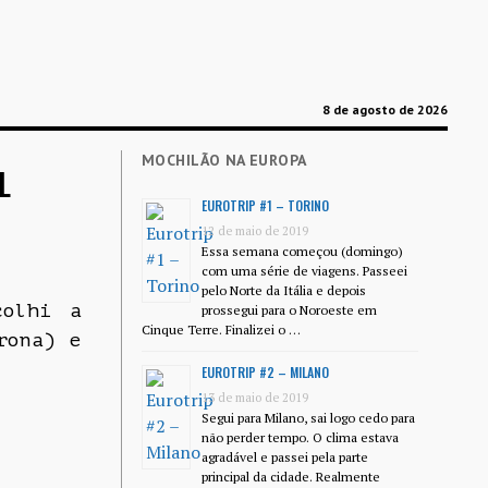
8 de agosto de 2026
MOCHILÃO NA EUROPA
L
EUROTRIP #1 – TORINO
12 de maio de 2019
Essa semana começou (domingo)
com uma série de viagens. Passeei
pelo Norte da Itália e depois
colhi a
prossegui para o Noroeste em
Cinque Terre. Finalizei o …
rona) e
EUROTRIP #2 – MILANO
13 de maio de 2019
Segui para Milano, sai logo cedo para
não perder tempo. O clima estava
agradável e passei pela parte
principal da cidade. Realmente