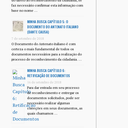
do direto ao reconhecimento da cidadania, se
faz necessário confirmar esta informação com
base no nome …
MINHA BUSCA CAPÍTULO 5: O
DOCUMENTO DO ANTENATO ITALIANO
(DANTE CAUSA)
7 de setembro de 2018
O Documento do Antenato italiano é com
certeza o mais fundamental de todos os
documentos necessários para a realização do
processo de reconhecimento da cidadania. …
MINHA BUSCA CAPÍTULO 6:
RETIFICAÇÃO DE DOCUMENTOS
16 de setembro de 2018
Para dar entrada em seu processo
de reconhecimento e entregar os
documentos solicitados, pode ser
necessário realizar algumas
correções em seus documentos, as
quais chamamos …