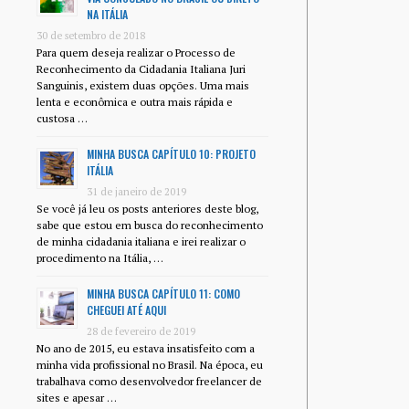
NA ITÁLIA
30 de setembro de 2018
Para quem deseja realizar o Processo de
Reconhecimento da Cidadania Italiana Juri
Sanguinis, existem duas opções. Uma mais
lenta e econômica e outra mais rápida e
custosa …
MINHA BUSCA CAPÍTULO 10: PROJETO
ITÁLIA
31 de janeiro de 2019
Se você já leu os posts anteriores deste blog,
sabe que estou em busca do reconhecimento
de minha cidadania italiana e irei realizar o
procedimento na Itália, …
MINHA BUSCA CAPÍTULO 11: COMO
CHEGUEI ATÉ AQUI
28 de fevereiro de 2019
No ano de 2015, eu estava insatisfeito com a
minha vida profissional no Brasil. Na época, eu
trabalhava como desenvolvedor freelancer de
sites e apesar …