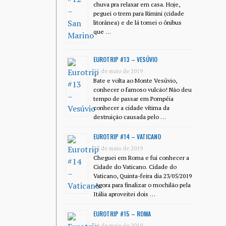
chuva pra relaxar em casa. Hoje,
peguei o trem para Rimini (cidade
litorânea) e de lá tomei o ônibus
que …
EUROTRIP #13 – VESÚVIO
22 de maio de 2019
Bate e volta ao Monte Vesúvio,
conhecer o famoso vulcão! Não deu
tempo de passar em Pompéia
conhecer a cidade vítima da
destruição causada pelo …
EUROTRIP #14 – VATICANO
23 de maio de 2019
Cheguei em Roma e fui conhecer a
Cidade do Vaticano. Cidade do
Vaticano, Quinta-feira dia 23/05/2019
Agora para finalizar o mochilão pela
Itália aproveitei dois …
EUROTRIP #15 – ROMA
24 de maio de 2019