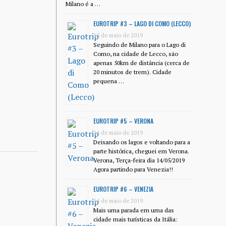
Milano é a …
EUROTRIP #3 – LAGO DI COMO (LECCO)
13 de maio de 2019
Seguindo de Milano para o Lago di
Como, na cidade de Lecco, são
apenas 50km de distância (cerca de
20 minutos de trem). Cidade
pequena …
EUROTRIP #5 – VERONA
14 de maio de 2019
Deixando os lagos e voltando para a
parte histórica, cheguei em Verona.
Verona, Terça-feira dia 14/05/2019
Agora partindo para Venezia!!
EUROTRIP #6 – VENEZIA
14 de maio de 2019
Mais uma parada em uma das
cidade mais turísticas da Itália: