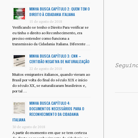
MINHA BUSCA CAPÍTULO 2: QUEM TEM O
DIREITO À CIDADANIA ITALIANA
15 de agosto de 2018
Verificando se tenho o Direito Para verificar se
eu tinha o direito ao Reconhecimento, era
preciso entender como funciona a
transmissão da Cidadania Italiana. Diferente …
MINHA BUSCA CAPÍTULO 3: CNN –
CERTIDÃO NEGATIVA DE NATURALIZAÇÃO
Seguin
22 de agosto de 2018
Muitos emigrantes italianos, quando vieram ao
Brasil por volta do final do século XIX e início
do século XX, se naturalizaram brasileiros e,
por tal …
MINHA BUSCA CAPÍTULO 4:
DOCUMENTOS NECESSÁRIOS PARA O
RECONHECIMENTO DA CIDADANIA
ITALIANA
30 de agosto de 2018
A partir do momento em que se tem certeza