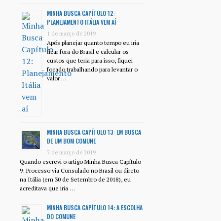
MINHA BUSCA CAPÍTULO 12:
PLANEJAMENTO ITÁLIA VEM AÍ
1 de março de 2019
Após planejar quanto tempo eu iria
ficar fora do Brasil e calcular os
custos que teria para isso, fiquei
focado trabalhando para levantar o
valor …
MINHA BUSCA CAPÍTULO 13: EM BUSCA
DE UM BOM COMUNE
7 de março de 2019
Quando escrevi o artigo Minha Busca Capítulo
9: Processo via Consulado no Brasil ou direto
na Itália (em 30 de Setembro de 2018), eu
acreditava que iria …
MINHA BUSCA CAPÍTULO 14: A ESCOLHA
DO COMUNE