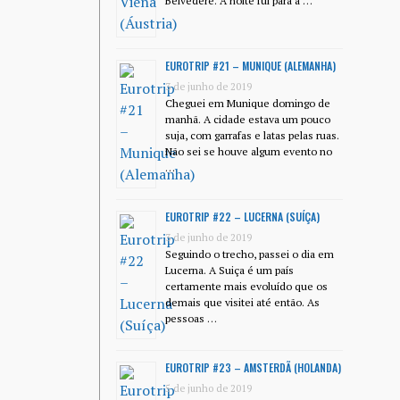
Belvedere. A noite fui para a …
EUROTRIP #21 – MUNIQUE (ALEMANHA)
3 de junho de 2019
Cheguei em Munique domingo de
manhã. A cidade estava um pouco
suja, com garrafas e latas pelas ruas.
Não sei se houve algum evento no
…
EUROTRIP #22 – LUCERNA (SUÍÇA)
3 de junho de 2019
Seguindo o trecho, passei o dia em
Lucerna. A Suiça é um país
certamente mais evoluído que os
demais que visitei até então. As
pessoas …
EUROTRIP #23 – AMSTERDÃ (HOLANDA)
5 de junho de 2019