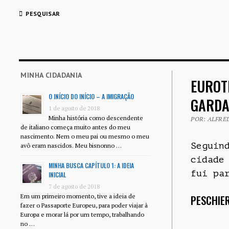
PESQUISAR
MINHA CIDADANIA
EUROT
O INÍCIO DO INÍCIO – A IMIGRAÇÃO
GARDA
1 de agosto de 2018
Minha história como descendente
POR: ALFRED
de italiano começa muito antes do meu
nascimento. Nem o meu pai ou mesmo o meu
Seguin
avô eram nascidos. Meu bisnonno …
cidade
MINHA BUSCA CAPÍTULO 1: A IDEIA
fui pa
INICIAL
7 de agosto de 2018
Em um primeiro momento, tive a ideia de
PESCHIER
fazer o Passaporte Europeu, para poder viajar à
Europa e morar lá por um tempo, trabalhando
no …