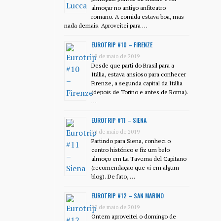
almoçar no antigo anfiteatro
romano. A comida estava boa, mas
nada demais. Aproveitei para …
EUROTRIP #10 – FIRENZE
18 de maio de 2019
Desde que parti do Brasil para a
Itália, estava ansioso para conhecer
Firenze, a segunda capital da Itália
(depois de Torino e antes de Roma).
…
EUROTRIP #11 – SIENA
18 de maio de 2019
Partindo para Siena, conheci o
centro histórico e fiz um belo
almoço em La Taverna del Capitano
(recomendação que vi em algum
blog). De fato, …
EUROTRIP #12 – SAN MARINO
20 de maio de 2019
Ontem aproveitei o domingo de