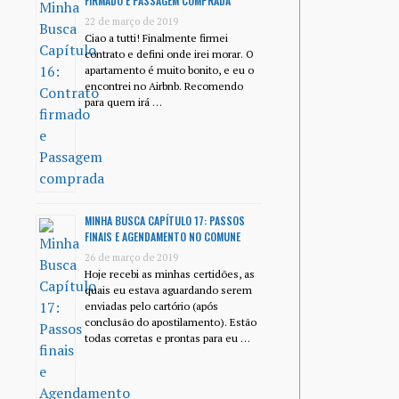
FIRMADO E PASSAGEM COMPRADA
22 de março de 2019
Ciao a tutti! Finalmente firmei
contrato e defini onde irei morar. O
apartamento é muito bonito, e eu o
encontrei no Airbnb. Recomendo
para quem irá …
MINHA BUSCA CAPÍTULO 17: PASSOS
FINAIS E AGENDAMENTO NO COMUNE
26 de março de 2019
Hoje recebi as minhas certidões, as
quais eu estava aguardando serem
enviadas pelo cartório (após
conclusão do apostilamento). Estão
todas corretas e prontas para eu …