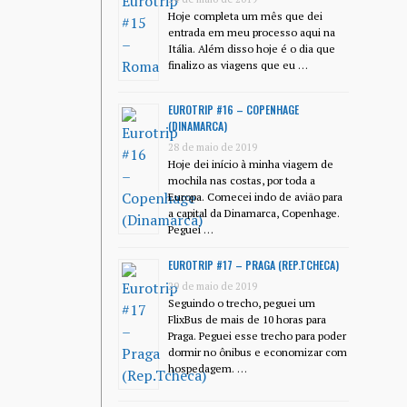
Hoje completa um mês que dei
entrada em meu processo aqui na
Itália. Além disso hoje é o dia que
finalizo as viagens que eu …
EUROTRIP #16 – COPENHAGE
(DINAMARCA)
28 de maio de 2019
Hoje dei início à minha viagem de
mochila nas costas, por toda a
Europa. Comecei indo de avião para
a capital da Dinamarca, Copenhage.
Peguei …
EUROTRIP #17 – PRAGA (REP.TCHECA)
29 de maio de 2019
Seguindo o trecho, peguei um
FlixBus de mais de 10 horas para
Praga. Peguei esse trecho para poder
dormir no ônibus e economizar com
hospedagem. …