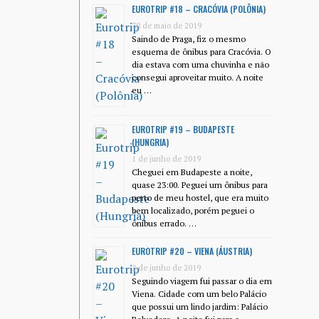
EUROTRIP #18 – CRACÓVIA (POLÔNIA)
30 de maio de 2019
Saindo de Praga, fiz o mesmo
esquema de ônibus para Cracóvia. O
dia estava com uma chuvinha e não
consegui aproveitar muito. A noite
eu …
EUROTRIP #19 – BUDAPESTE
(HUNGRIA)
1 de junho de 2019
Cheguei em Budapeste a noite,
quase 23:00. Peguei um ônibus para
perto de meu hostel, que era muito
bem localizado, porém peguei o
ônibus errado. …
EUROTRIP #20 – VIENA (ÁUSTRIA)
2 de junho de 2019
Seguindo viagem fui passar o dia em
Viena. Cidade com um belo Palácio
que possui um lindo jardim: Palácio