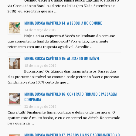
Quando escrevi o artigo Minha Busca Capítulo 9: Processo
via Consulado no Brasil ou direto na Itália (em 30 de Setembro de
2018), eu acreditava que iria …
MINHA BUSCA CAPÍTULO 14: A ESCOLHA DO COMUNE
14 de março de 2019
Hoje a coisa esquentou! Vocês se lembram do comune
que comentei no final do último post? Pois então, novamente
retornaram com uma resposta agradável. Acredito …
MINHA BUSCA CAPÍTULO 15: ALUGANDO UM IMÓVEL
18 de março de 2019
Buongiorno! Os últimos dias foram intensos. Passei dois
dias procurando imóvel no comune onde pretendo fazer o processo
(ainda não estou 100% certo de que …
MINHA BUSCA CAPÍTULO 16: CONTRATO FIRMADO E PASSAGEM
COMPRADA
22 de março de 2019
Ciao a tutti! Finalmente firmei contrato e defini onde irei morar. O
apartamento é muito bonito, e eu o encontrei no Airbnb. Recomendo
para quem irá …
MINHA BUSCA CAPÍTULO 17: PASSOS FINAIS E AGENDAMENTO NO