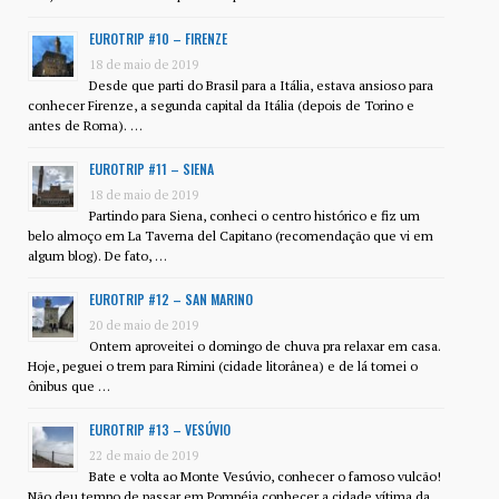
EUROTRIP #10 – FIRENZE
18 de maio de 2019
Desde que parti do Brasil para a Itália, estava ansioso para
conhecer Firenze, a segunda capital da Itália (depois de Torino e
antes de Roma). …
EUROTRIP #11 – SIENA
18 de maio de 2019
Partindo para Siena, conheci o centro histórico e fiz um
belo almoço em La Taverna del Capitano (recomendação que vi em
algum blog). De fato, …
EUROTRIP #12 – SAN MARINO
20 de maio de 2019
Ontem aproveitei o domingo de chuva pra relaxar em casa.
Hoje, peguei o trem para Rimini (cidade litorânea) e de lá tomei o
ônibus que …
EUROTRIP #13 – VESÚVIO
22 de maio de 2019
Bate e volta ao Monte Vesúvio, conhecer o famoso vulcão!
Não deu tempo de passar em Pompéia conhecer a cidade vítima da