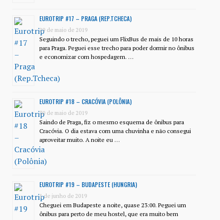
EUROTRIP #17 – PRAGA (REP.TCHECA)
29 de maio de 2019
Seguindo o trecho, peguei um FlixBus de mais de 10 horas
para Praga. Peguei esse trecho para poder dormir no ônibus
e economizar com hospedagem. …
EUROTRIP #18 – CRACÓVIA (POLÔNIA)
30 de maio de 2019
Saindo de Praga, fiz o mesmo esquema de ônibus para
Cracóvia. O dia estava com uma chuvinha e não consegui
aproveitar muito. A noite eu …
EUROTRIP #19 – BUDAPESTE (HUNGRIA)
1 de junho de 2019
Cheguei em Budapeste a noite, quase 23:00. Peguei um
ônibus para perto de meu hostel, que era muito bem