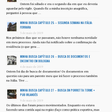
Ontem foi sábado e era o segundo dia em que eu deveria
aguardar pelo vigile. Quando fiz a minha inscrição anagráfica,
perguntei à pessoa que …
MINHA BUSCA CAPÍTULO 25 – SEGUNDA SEMANA NA ITÁLIA:
FERRARA
3 de maio de 2019
Nos próximos dias que se passaram, não houve nenhuma novidade
em meu processo. Ainda não fui notificado sobre a confirmação da
residência (o que gera …
MINHA BUSCA CAPÍTULO 26 – BUSCA DE DOCUMENTOS E
ENCONTRO EM BOLOGNA
4 de maio de 2019
Ontem foi dia de busca de documentos! Os documentos em
questão são para um parente meu que irá fazer o processo também
na Itália. Tive …
MINHA BUSCA CAPÍTULO 27 – BUSCA EM PORRETTA TERME +
PUB IRLANDÊS
9 de maio de 2019
Os últimos dias foram pouco movimentados. Enquanto eu estava
fazendo uma corrida aqui na região (faço como prática esportiva, mas