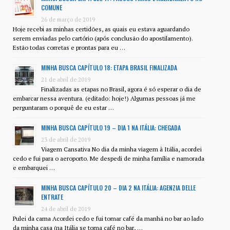
COMUNE
26 de março de 2019
Hoje recebi as minhas certidões, as quais eu estava aguardando
serem enviadas pelo cartório (após conclusão do apostilamento).
Estão todas corretas e prontas para eu …
MINHA BUSCA CAPÍTULO 18: ETAPA BRASIL FINALIZADA
21 de abril de 2019
Finalizadas as etapas no Brasil, agora é só esperar o dia de
embarcar nessa aventura. (editado: hoje!) Algumas pessoas já me
perguntaram o porquê de eu estar …
MINHA BUSCA CAPÍTULO 19 – DIA 1 NA ITÁLIA: CHEGADA
23 de abril de 2019
Viagem Cansativa No dia da minha viagem à Itália, acordei
cedo e fui para o aeroporto. Me despedi de minha família e namorada
e embarquei …
MINHA BUSCA CAPÍTULO 20 – DIA 2 NA ITÁLIA: AGENZIA DELLE
ENTRATE
24 de abril de 2019
Pulei da cama Acordei cedo e fui tomar café da manhã no bar ao lado
da minha casa (na Itália se toma café no bar, …