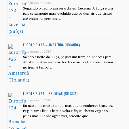
3 de junho de 2019
Seguindo o trecho, passei o dia em Lucerna. A Suiça é um
país certamente mais evoluído que os demais que visitei
até então. As pessoas …
EUROTRIP #23 – AMSTERDÃ (HOLANDA)
5 de junho de 2019
Saindo à noite da Suiça, peguei um trem de 12 horas para
Amsterdã. A viagem não foi das mais confortáveis. Dormir
no trem é tenso! …
EUROTRIP #24 – BRUXELAS (BÉLGICA)
5 de junho de 2019
Eu não tinha muito tempo, mas queria conhecer Bruxelas.
Peguei um FlixBus bate e volta e fiquei 2horas vagando
pelas ruas. Cidade agradável, acredito que …