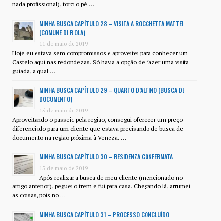
nada profissional), torci o pé …
MINHA BUSCA CAPÍTULO 28 – VISITA A ROCCHETTA MATTEI
(COMUNE DI RIOLA)
11 de maio de 2019
Hoje eu estava sem compromissos e aproveitei para conhecer um
Castelo aqui nas redondezas. Só havia a opção de fazer uma visita
guiada, a qual …
MINHA BUSCA CAPÍTULO 29 – QUARTO D’ALTINO (BUSCA DE
DOCUMENTO)
15 de maio de 2019
Aproveitando o passeio pela região, consegui oferecer um preço
diferenciado para um cliente que estava precisando de busca de
documento na região próxima à Veneza. …
MINHA BUSCA CAPÍTULO 30 – RESIDENZA CONFERMATA
15 de maio de 2019
Após realizar a busca de meu cliente (mencionado no
artigo anterior), peguei o trem e fui para casa. Chegando lá, arrumei
as coisas, pois no …
MINHA BUSCA CAPÍTULO 31 – PROCESSO CONCLUÍDO