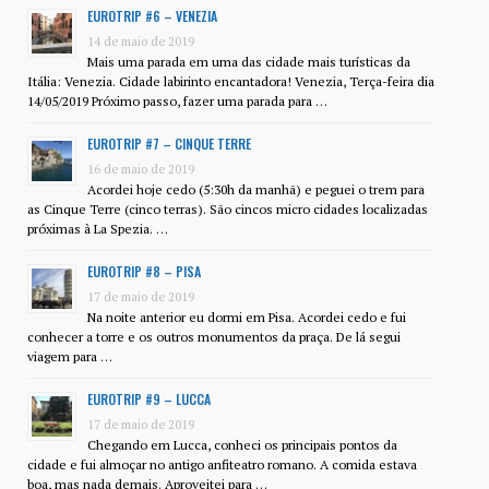
EUROTRIP #6 – VENEZIA
14 de maio de 2019
Mais uma parada em uma das cidade mais turísticas da
Itália: Venezia. Cidade labirinto encantadora! Venezia, Terça-feira dia
14/05/2019 Próximo passo, fazer uma parada para …
EUROTRIP #7 – CINQUE TERRE
16 de maio de 2019
Acordei hoje cedo (5:30h da manhã) e peguei o trem para
as Cinque Terre (cinco terras). São cincos micro cidades localizadas
próximas à La Spezia. …
EUROTRIP #8 – PISA
17 de maio de 2019
Na noite anterior eu dormi em Pisa. Acordei cedo e fui
conhecer a torre e os outros monumentos da praça. De lá segui
viagem para …
EUROTRIP #9 – LUCCA
17 de maio de 2019
Chegando em Lucca, conheci os principais pontos da
cidade e fui almoçar no antigo anfiteatro romano. A comida estava
boa, mas nada demais. Aproveitei para …