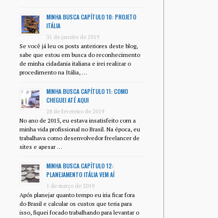
MINHA BUSCA CAPÍTULO 10: PROJETO
ITÁLIA
31 de janeiro de 2019
Se você já leu os posts anteriores deste blog,
sabe que estou em busca do reconhecimento
de minha cidadania italiana e irei realizar o
procedimento na Itália, …
MINHA BUSCA CAPÍTULO 11: COMO
CHEGUEI ATÉ AQUI
28 de fevereiro de 2019
No ano de 2015, eu estava insatisfeito com a
minha vida profissional no Brasil. Na época, eu
trabalhava como desenvolvedor freelancer de
sites e apesar …
MINHA BUSCA CAPÍTULO 12:
PLANEJAMENTO ITÁLIA VEM AÍ
1 de março de 2019
Após planejar quanto tempo eu iria ficar fora
do Brasil e calcular os custos que teria para
isso, fiquei focado trabalhando para levantar o