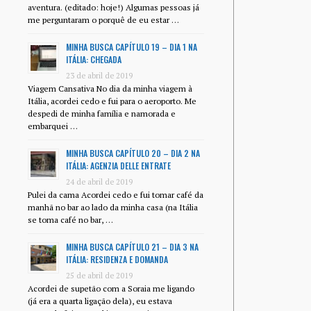
aventura. (editado: hoje!) Algumas pessoas já
me perguntaram o porquê de eu estar …
MINHA BUSCA CAPÍTULO 19 – DIA 1 NA
ITÁLIA: CHEGADA
23 de abril de 2019
Viagem Cansativa No dia da minha viagem à
Itália, acordei cedo e fui para o aeroporto. Me
despedi de minha família e namorada e
embarquei …
MINHA BUSCA CAPÍTULO 20 – DIA 2 NA
ITÁLIA: AGENZIA DELLE ENTRATE
24 de abril de 2019
Pulei da cama Acordei cedo e fui tomar café da
manhã no bar ao lado da minha casa (na Itália
se toma café no bar, …
MINHA BUSCA CAPÍTULO 21 – DIA 3 NA
ITÁLIA: RESIDENZA E DOMANDA
25 de abril de 2019
Acordei de supetão com a Soraia me ligando
(já era a quarta ligação dela), eu estava