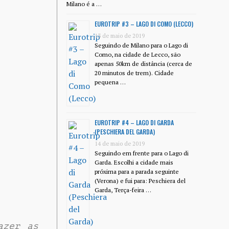
Milano é a …
EUROTRIP #3 – LAGO DI COMO (LECCO)
13 de maio de 2019
Seguindo de Milano para o Lago di
Como, na cidade de Lecco, são
apenas 50km de distância (cerca de
20 minutos de trem). Cidade
pequena …
EUROTRIP #4 – LAGO DI GARDA
(PESCHIERA DEL GARDA)
14 de maio de 2019
Seguindo em frente para o Lago di
Garda. Escolhi a cidade mais
próxima para a parada seguinte
(Verona) e fui para: Peschiera del
Garda, Terça-feira …
azer as