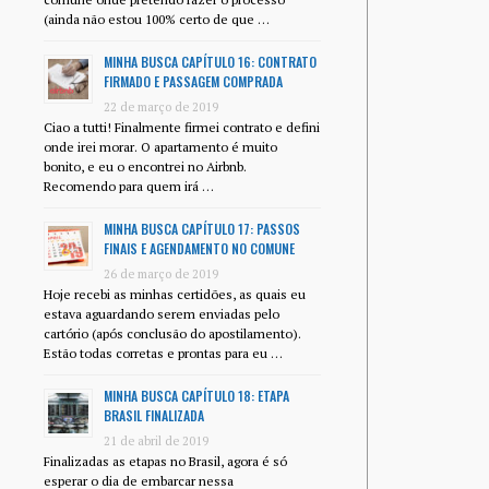
(ainda não estou 100% certo de que …
MINHA BUSCA CAPÍTULO 16: CONTRATO
FIRMADO E PASSAGEM COMPRADA
22 de março de 2019
Ciao a tutti! Finalmente firmei contrato e defini
onde irei morar. O apartamento é muito
bonito, e eu o encontrei no Airbnb.
Recomendo para quem irá …
MINHA BUSCA CAPÍTULO 17: PASSOS
FINAIS E AGENDAMENTO NO COMUNE
26 de março de 2019
Hoje recebi as minhas certidões, as quais eu
estava aguardando serem enviadas pelo
cartório (após conclusão do apostilamento).
Estão todas corretas e prontas para eu …
MINHA BUSCA CAPÍTULO 18: ETAPA
BRASIL FINALIZADA
21 de abril de 2019
Finalizadas as etapas no Brasil, agora é só
esperar o dia de embarcar nessa