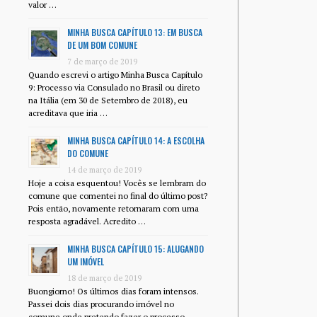
valor …
MINHA BUSCA CAPÍTULO 13: EM BUSCA
DE UM BOM COMUNE
7 de março de 2019
Quando escrevi o artigo Minha Busca Capítulo
9: Processo via Consulado no Brasil ou direto
na Itália (em 30 de Setembro de 2018), eu
acreditava que iria …
MINHA BUSCA CAPÍTULO 14: A ESCOLHA
DO COMUNE
14 de março de 2019
Hoje a coisa esquentou! Vocês se lembram do
comune que comentei no final do último post?
Pois então, novamente retornaram com uma
resposta agradável. Acredito …
MINHA BUSCA CAPÍTULO 15: ALUGANDO
UM IMÓVEL
18 de março de 2019
Buongiorno! Os últimos dias foram intensos.
Passei dois dias procurando imóvel no
comune onde pretendo fazer o processo