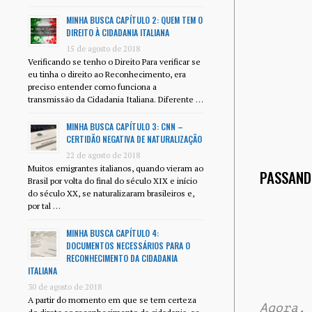
MINHA BUSCA CAPÍTULO 2: QUEM TEM O
DIREITO À CIDADANIA ITALIANA
15 de agosto de 2018
Verificando se tenho o Direito Para verificar se
eu tinha o direito ao Reconhecimento, era
preciso entender como funciona a
transmissão da Cidadania Italiana. Diferente …
MINHA BUSCA CAPÍTULO 3: CNN –
CERTIDÃO NEGATIVA DE NATURALIZAÇÃO
22 de agosto de 2018
Muitos emigrantes italianos, quando vieram ao
PASSAND
Brasil por volta do final do século XIX e início
do século XX, se naturalizaram brasileiros e,
por tal …
MINHA BUSCA CAPÍTULO 4:
DOCUMENTOS NECESSÁRIOS PARA O
RECONHECIMENTO DA CIDADANIA
ITALIANA
30 de agosto de 2018
A partir do momento em que se tem certeza
Agora,