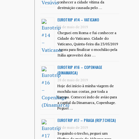
conhecer a cidade vítima da
destruição causada pelo …
EUROTRIP #14 – VATICANO
23 de maio de 2019
Cheguei em Roma e fui conhecer a
Cidade do Vaticano. Cidade do
Vaticano, Quinta-feira dia 23/05/2019
Agora para finalizar o mochilão pela
Itália aproveitei dois …
EUROTRIP #16 – COPENHAGE
(DINAMARCA)
28 de maio de 2019
Hoje dei início à minha viagem de
mochila nas costas, por toda a
Europa. Comecei indo de avião para
a capital da Dinamarca, Copenhage.
Peguei …
EUROTRIP #17 – PRAGA (REP.TCHECA)
29 de maio de 2019
Seguindo o trecho, peguei um
FlixBus de mais de 10 horas para