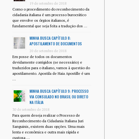
19 de setembro de 2018
Como o procedimento do reconhecimento da
cidadania italiana é um processo burocrático
que envolve os órgãos italianos, é
fundamental que seja feita a tradução dos …
MINHA BUSCA CAPÍTULO 8:
APOSTILAMENTO DE DOCUMENTOS
20 de setembro de 2018
Em posse de todos os documentos
devidamente corrigidos (se necessário) e
traduzidos para o italiano, vamos à questão do
apostilamento. Apostila de Haia Apostille é um
…
MINHA BUSCA CAPÍTULO 9: PROCESSO
VIA CONSULADO NO BRASIL OU DIRETO
NA ITÁLIA
30 de setembro de 2018
Para quem deseja realizar o Processo de
Reconhecimento da Cidadania Italiana Juri
Sanguinis, existem duas opções. Uma mais
lenta e econômica e outra mais rápida e
custosa …