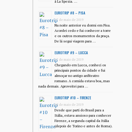
à La Spezia. …
EUROTRIP #8 – PISA
17 de maio de 2019
Na noite anterior eu dormi em Pisa.
Acordei cedo e fui conhecer a torre
e os outros monumentos da praça.
De lá segui viagem para …
EUROTRIP #9 – LUCCA
17 de maio de 2019
Chegando em Lucca, conheci os
principais pontos da cidade e fui
almoçar no antigo anfiteatro
romano. A comida estava boa, mas
nada demais. Aproveitei para …
EUROTRIP #10 – FIRENZE
18 de maio de 2019
Desde que parti do Brasil para a
Itália, estava ansioso para conhecer
Firenze, a segunda capital da Itália
(depois de Torino e antes de Roma).
…