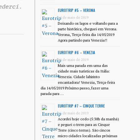
ederci.
EUROTRIP #5 – VERONA
14 de maio de 2019
Deixando os lagos e voltando para a
parte histórica, cheguei em Verona.
Verona, Terça-feira dia 14/05/2019
Agora partindo para Venezia!!
EUROTRIP #6 – VENEZIA
14 de maio de 2019
Mais uma parada em uma das
cidade mais turísticas da Itália:
Venezia. Cidade labirinto
encantadora! Venezia, Terça-feira
dia 14/05/2019 Próximo passo, fazer uma
parada para …
EUROTRIP #7 – CINQUE TERRE
16 de maio de 2019
Acordei hoje cedo (5:30h da manhã)
e peguei o trem para as Cinque
Terre (cinco terras). São cincos
micro cidades localizadas próximas