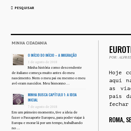
PESQUISAR
MINHA CIDADANIA
EUROT
O INÍCIO DO INÍCIO – A IMIGRAÇÃO
POR: ALFRED
1 de agosto de 2018
Minha história como descendente
Hoje c
de italiano começa muito antes do meu
nascimento. Nem o meu pai ou mesmo o meu
aqui n
avô eram nascidos. Meu bisnonno …
as via
MINHA BUSCA CAPÍTULO 1: A IDEIA
país d
INICIAL
fechar
7 de agosto de 2018
Em um primeiro momento, tive a ideia de
ROMA, SE
fazer o Passaporte Europeu, para poder viajar à
Europa e morar lá por um tempo, trabalhando
no …