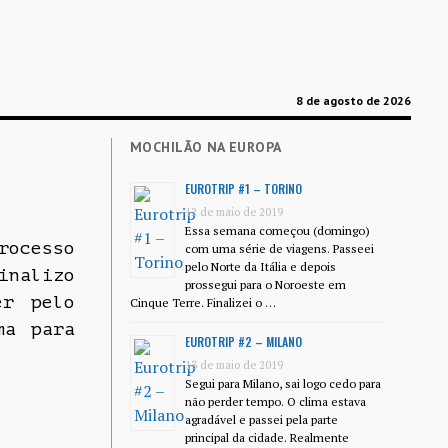
8 de agosto de 2026
MOCHILÃO NA EUROPA
EUROTRIP #1 – TORINO
12 de maio de 2019
Essa semana começou (domingo)
rocesso
com uma série de viagens. Passeei
pelo Norte da Itália e depois
inalizo
prossegui para o Noroeste em
er pelo
Cinque Terre. Finalizei o …
ma para
EUROTRIP #2 – MILANO
13 de maio de 2019
Segui para Milano, sai logo cedo para
não perder tempo. O clima estava
agradável e passei pela parte
principal da cidade. Realmente