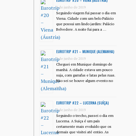
EUROTRIP #20 – VIENA (ÁUSTRIA)
2 de junho de 2019
Seguindo viagem fui passar o dia em
Viena. Cidade com um belo Palácio
que possui um lindo jardim: Palácio
Belvedere. A noite fui para a …
EUROTRIP #21 – MUNIQUE (ALEMANHA)
3 de junho de 2019
Cheguei em Munique domingo de
manhã. A cidade estava um pouco
suja, com garrafas e latas pelas ruas.
Não sei se houve algum evento no
…
EUROTRIP #22 – LUCERNA (SUÍÇA)
3 de junho de 2019
Seguindo o trecho, passei o dia em
Lucerna. A Suiça é um país
certamente mais evoluído que os
demais que visitei até então. As