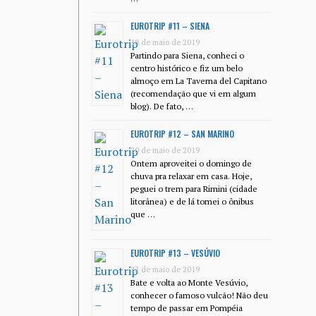
EUROTRIP #11 – SIENA
18 de maio de 2019
Partindo para Siena, conheci o
centro histórico e fiz um belo
almoço em La Taverna del Capitano
(recomendação que vi em algum
blog). De fato, …
EUROTRIP #12 – SAN MARINO
20 de maio de 2019
Ontem aproveitei o domingo de
chuva pra relaxar em casa. Hoje,
peguei o trem para Rimini (cidade
litorânea) e de lá tomei o ônibus
que …
EUROTRIP #13 – VESÚVIO
22 de maio de 2019
Bate e volta ao Monte Vesúvio,
conhecer o famoso vulcão! Não deu
tempo de passar em Pompéia