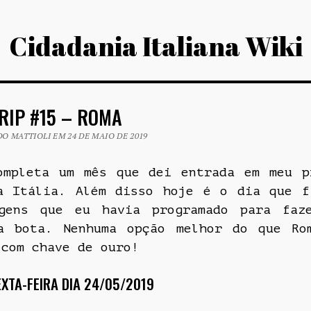
Cidadania Italiana Wiki
RIP #15 – ROMA
O MATTIOLI EM 24 DE MAIO DE 2019
ompleta um mês que dei entrada em meu p
a Itália. Além disso hoje é o dia que f
gens que eu havia programado para faz
a bota. Nenhuma opção melhor do que Ro
 com chave de ouro!
XTA-FEIRA DIA 24/05/2019