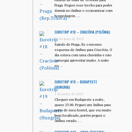
Praga. Peguei esse trecho para poder
dormir no ônibus e economizar com
hospedagem. …
EUROTRIP #18 – CRACÓVIA (POLÔNIA)
30 de maio de 2019
Saindo de Praga, fiz o mesmo
esquema de ônibus para Cracóvia. O
dia estava com uma chuvinha e não
consegui aproveitar muito. A noite
eu …
EUROTRIP #19 – BUDAPESTE
(HUNGRIA)
1 de junho de 2019
Cheguei em Budapeste a noite,
quase 23:00. Peguei um ônibus para
perto de meu hostel, que era muito
bem localizado, porém peguei o
ônibus errado. …