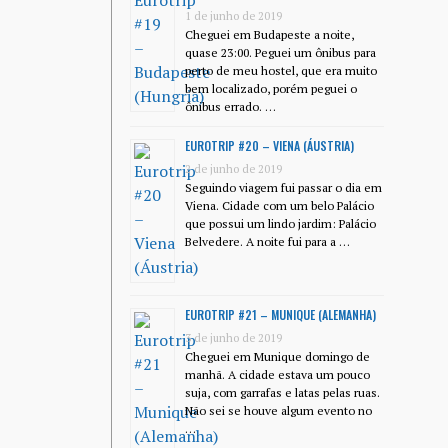
1 de junho de 2019
Cheguei em Budapeste a noite,
quase 23:00. Peguei um ônibus para
perto de meu hostel, que era muito
bem localizado, porém peguei o
ônibus errado. …
EUROTRIP #20 – VIENA (ÁUSTRIA)
2 de junho de 2019
Seguindo viagem fui passar o dia em
Viena. Cidade com um belo Palácio
que possui um lindo jardim: Palácio
Belvedere. A noite fui para a …
EUROTRIP #21 – MUNIQUE (ALEMANHA)
3 de junho de 2019
Cheguei em Munique domingo de
manhã. A cidade estava um pouco
suja, com garrafas e latas pelas ruas.
Não sei se houve algum evento no
…