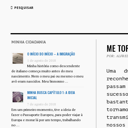
PESQUISAR
MINHA CIDADANIA
ME TO
O INÍCIO DO INÍCIO – A IMIGRAÇÃO
POR: ALFRED
1 de agosto de 2018
Minha história como descendente
Uma d
de italiano começa muito antes do meu
nascimento. Nem o meu pai ou mesmo o meu
reconh
avô eram nascidos. Meu bisnonno …
passa
MINHA BUSCA CAPÍTULO 1: A IDEIA
suces
INICIAL
basta
7 de agosto de 2018
tornam
Em um primeiro momento, tive a ideia de
fazer o Passaporte Europeu, para poder viajar à
transm
Europa e morar lá por um tempo, trabalhando
nossos
no …