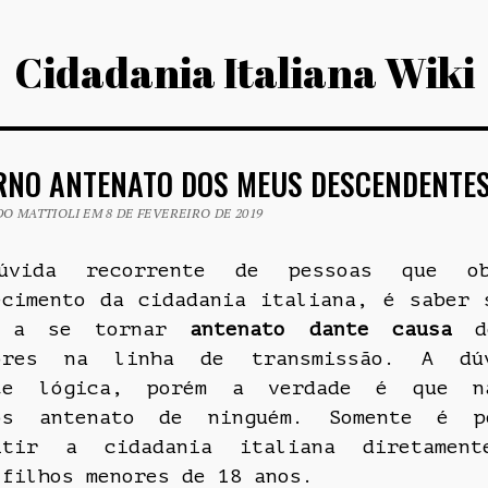
Cidadania Italiana Wiki
RNO ANTENATO DOS MEUS DESCENDENTE
O MATTIOLI EM 8 DE FEVEREIRO DE 2019
úvida recorrente de pessoas que o
ecimento da cidadania italiana, é saber 
m a se tornar
antenato dante causa
de
sores na linha de transmissão. A dú
nte lógica, porém a verdade é que n
os antenato de ninguém. Somente é po
itir a cidadania italiana diretament
 filhos menores de 18 anos.