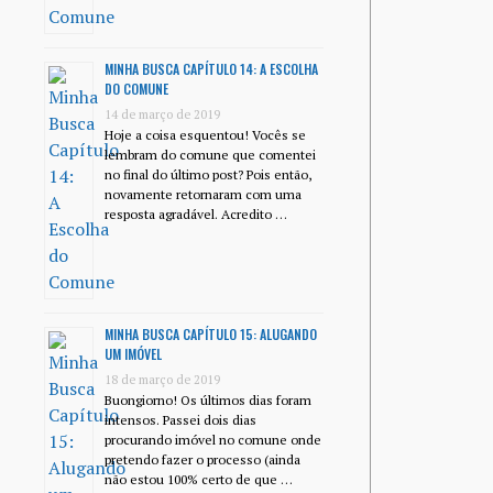
MINHA BUSCA CAPÍTULO 14: A ESCOLHA
DO COMUNE
14 de março de 2019
Hoje a coisa esquentou! Vocês se
lembram do comune que comentei
no final do último post? Pois então,
novamente retornaram com uma
resposta agradável. Acredito …
MINHA BUSCA CAPÍTULO 15: ALUGANDO
UM IMÓVEL
18 de março de 2019
Buongiorno! Os últimos dias foram
intensos. Passei dois dias
procurando imóvel no comune onde
pretendo fazer o processo (ainda
não estou 100% certo de que …