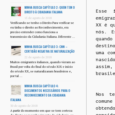
MINHA BUSCA CAPÍTULO 2: QUEM TEM O
Esse 
DIREITO À CIDADANIA ITALIANA
emigra
15 de agosto de 2018
Verificando se tenho o Direito Para verificar se
XX é q
eu tinha o direito ao Reconhecimento, era
nós. E
preciso entender como funciona a
transmissão da Cidadania Italiana. Diferente …
quando
destin
MINHA BUSCA CAPÍTULO 3: CNN –
CERTIDÃO NEGATIVA DE NATURALIZAÇÃO
uma co
22 de agosto de 2018
nascid
Muitos emigrantes italianos, quando vieram ao
assim
Brasil por volta do final do século XIX e início
do século XX, se naturalizaram brasileiros e,
brasil
por tal …
MINHA BUSCA CAPÍTULO 4:
DOCUMENTOS NECESSÁRIOS PARA O
Nos te
RECONHECIMENTO DA CIDADANIA
ITALIANA
comun
30 de agosto de 2018
obten
A partir do momento em que se tem certeza