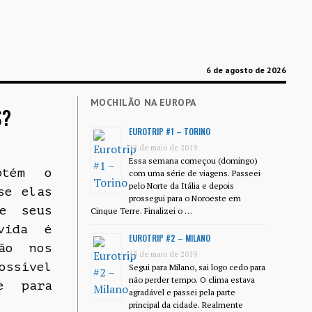
6 de agosto de 2026
MOCHILÃO NA EUROPA
S?
EUROTRIP #1 – TORINO
12 de maio de 2019
Essa semana começou (domingo)
btém o
com uma série de viagens. Passeei
pelo Norte da Itália e depois
se elas
prossegui para o Noroeste em
 seus
Cinque Terre. Finalizei o …
vida é
EUROTRIP #2 – MILANO
ão nos
13 de maio de 2019
ssível
Segui para Milano, sai logo cedo para
não perder tempo. O clima estava
e para
agradável e passei pela parte
principal da cidade. Realmente