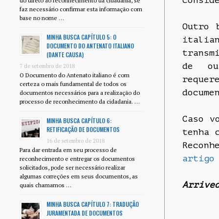
consid
do direto ao reconhecimento da cidadania, se
faz necessário confirmar esta informação com
base no nome …
Outro 
MINHA BUSCA CAPÍTULO 5: O
italia
DOCUMENTO DO ANTENATO ITALIANO
transm
(DANTE CAUSA)
de ou
7 de setembro de 2018
O Documento do Antenato italiano é com
reque
certeza o mais fundamental de todos os
docume
documentos necessários para a realização do
processo de reconhecimento da cidadania. …
Caso v
MINHA BUSCA CAPÍTULO 6:
RETIFICAÇÃO DE DOCUMENTOS
tenha 
16 de setembro de 2018
Reconh
Para dar entrada em seu processo de
artigo
reconhecimento e entregar os documentos
solicitados, pode ser necessário realizar
algumas correções em seus documentos, as
Arrive
quais chamamos …
MINHA BUSCA CAPÍTULO 7: TRADUÇÃO
JURAMENTADA DE DOCUMENTOS