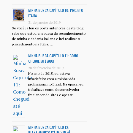
MINHA BUSCA CAPÍTULO 10: PROJETO
ITÁLIA
31 de janeiro de 2019
Se você já leu os posts anteriores deste blog,
sabe que estou em busca do reconhecimento
de minha cidadania italiana e irei realizar o
procedimento na Itália, …
MINHA BUSCA CAPÍTULO 11: COMO
CHEGUEI ATÉ AQUI
28 de fevereiro de 2019
No ano de 2015, eu estava
insatisfeito com a minha vida
profissional no Brasil. Na época, eu
trabalhava como desenvolvedor
freelancer de sites e apesar …
MINHA BUSCA CAPÍTULO 12:
PLANEJAMENTO ITÁLIA VEM AÍ