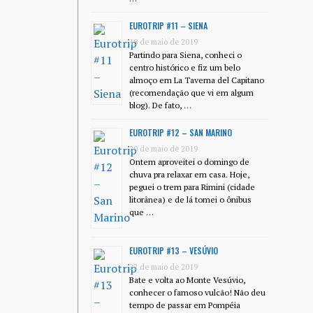
EUROTRIP #11 – SIENA
18 de maio de 2019
Partindo para Siena, conheci o
centro histórico e fiz um belo
almoço em La Taverna del Capitano
(recomendação que vi em algum
blog). De fato, …
EUROTRIP #12 – SAN MARINO
20 de maio de 2019
Ontem aproveitei o domingo de
chuva pra relaxar em casa. Hoje,
peguei o trem para Rimini (cidade
litorânea) e de lá tomei o ônibus
que …
EUROTRIP #13 – VESÚVIO
22 de maio de 2019
Bate e volta ao Monte Vesúvio,
conhecer o famoso vulcão! Não deu
tempo de passar em Pompéia