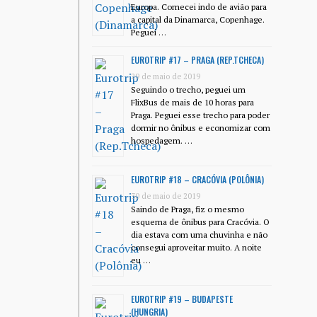
Europa. Comecei indo de avião para
a capital da Dinamarca, Copenhage.
Peguei …
EUROTRIP #17 – PRAGA (REP.TCHECA)
29 de maio de 2019
Seguindo o trecho, peguei um
FlixBus de mais de 10 horas para
Praga. Peguei esse trecho para poder
dormir no ônibus e economizar com
hospedagem. …
EUROTRIP #18 – CRACÓVIA (POLÔNIA)
30 de maio de 2019
Saindo de Praga, fiz o mesmo
esquema de ônibus para Cracóvia. O
dia estava com uma chuvinha e não
consegui aproveitar muito. A noite
eu …
EUROTRIP #19 – BUDAPESTE
(HUNGRIA)