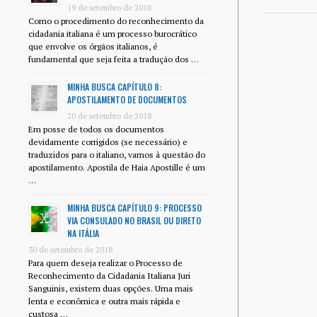
19 de setembro de 2018
Como o procedimento do reconhecimento da
cidadania italiana é um processo burocrático
que envolve os órgãos italianos, é
fundamental que seja feita a tradução dos …
MINHA BUSCA CAPÍTULO 8:
APOSTILAMENTO DE DOCUMENTOS
20 de setembro de 2018
Em posse de todos os documentos
devidamente corrigidos (se necessário) e
traduzidos para o italiano, vamos à questão do
apostilamento. Apostila de Haia Apostille é um
…
MINHA BUSCA CAPÍTULO 9: PROCESSO
VIA CONSULADO NO BRASIL OU DIRETO
NA ITÁLIA
30 de setembro de 2018
Para quem deseja realizar o Processo de
Reconhecimento da Cidadania Italiana Juri
Sanguinis, existem duas opções. Uma mais
lenta e econômica e outra mais rápida e
custosa …