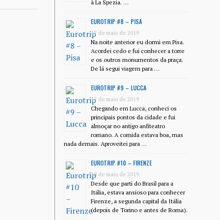
à La Spezia. …
EUROTRIP #8 – PISA
17 de maio de 2019
Na noite anterior eu dormi em Pisa.
Acordei cedo e fui conhecer a torre
e os outros monumentos da praça.
De lá segui viagem para …
EUROTRIP #9 – LUCCA
17 de maio de 2019
Chegando em Lucca, conheci os
principais pontos da cidade e fui
almoçar no antigo anfiteatro
romano. A comida estava boa, mas
nada demais. Aproveitei para …
EUROTRIP #10 – FIRENZE
18 de maio de 2019
Desde que parti do Brasil para a
Itália, estava ansioso para conhecer
Firenze, a segunda capital da Itália
(depois de Torino e antes de Roma).
…