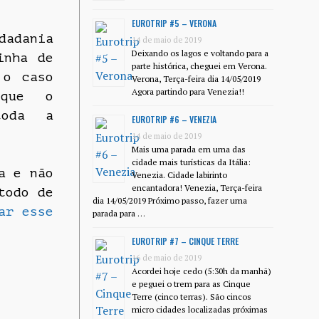
EUROTRIP #5 – VERONA
dadania
14 de maio de 2019
Deixando os lagos e voltando para a
inha de
parte histórica, cheguei em Verona.
 o caso
Verona, Terça-feira dia 14/05/2019
Agora partindo para Venezia!!
 que o
toda a
EUROTRIP #6 – VENEZIA
14 de maio de 2019
Mais uma parada em uma das
cidade mais turísticas da Itália:
a e não
Venezia. Cidade labirinto
encantadora! Venezia, Terça-feira
todo de
dia 14/05/2019 Próximo passo, fazer uma
ar esse
parada para …
EUROTRIP #7 – CINQUE TERRE
16 de maio de 2019
Acordei hoje cedo (5:30h da manhã)
e peguei o trem para as Cinque
Terre (cinco terras). São cincos
micro cidades localizadas próximas