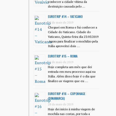
conhecer a cidade vítima da
destruição causada pelo …
EUROTRIP #14 – VATICANO
23 de maio de 2019
Cheguei em Roma e fui conhecer a
Cidade do Vaticano. Cidade do
Vaticano, Quinta-feira dia 23/05/2019
Agora para finalizar o mochilão pela
Itália aproveitei dois …
EUROTRIP #15 – ROMA
24 de maio de 2019
Hoje completa um mês que dei
entrada em meu processo aqui na
Itália. Além disso hoje é o dia que
finalizo as viagens que eu …
EUROTRIP #16 – COPENHAGE
(DINAMARCA)
28 de maio de 2019
Hoje dei início à minha viagem de
mochila nas costas, por toda a