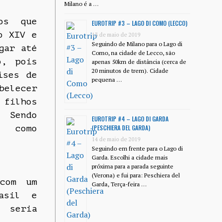
Milano é a …
os que
EUROTRIP #3 – LAGO DI COMO (LECCO)
o XIV e
13 de maio de 2019
Seguindo de Milano para o Lago di
gar até
Como, na cidade de Lecco, são
o, pois
apenas 50km de distância (cerca de
20 minutos de trem). Cidade
íses de
pequena …
belecer
 filhos
. Sendo
EUROTRIP #4 – LAGO DI GARDA
s como
(PESCHIERA DEL GARDA)
14 de maio de 2019
Seguindo em frente para o Lago di
Garda. Escolhi a cidade mais
próxima para a parada seguinte
(Verona) e fui para: Peschiera del
 com um
Garda, Terça-feira …
asil e
 seria