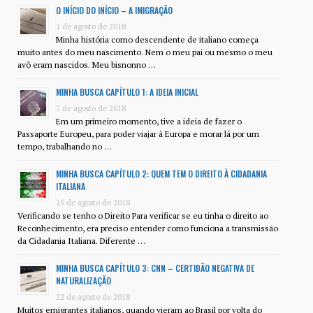
O INÍCIO DO INÍCIO – A IMIGRAÇÃO
1 de agosto de 2018
Minha história como descendente de italiano começa
muito antes do meu nascimento. Nem o meu pai ou mesmo o meu
avô eram nascidos. Meu bisnonno …
MINHA BUSCA CAPÍTULO 1: A IDEIA INICIAL
7 de agosto de 2018
Em um primeiro momento, tive a ideia de fazer o
Passaporte Europeu, para poder viajar à Europa e morar lá por um
tempo, trabalhando no …
MINHA BUSCA CAPÍTULO 2: QUEM TEM O DIREITO À CIDADANIA
ITALIANA
15 de agosto de 2018
Verificando se tenho o Direito Para verificar se eu tinha o direito ao
Reconhecimento, era preciso entender como funciona a transmissão
da Cidadania Italiana. Diferente …
MINHA BUSCA CAPÍTULO 3: CNN – CERTIDÃO NEGATIVA DE
NATURALIZAÇÃO
22 de agosto de 2018
Muitos emigrantes italianos, quando vieram ao Brasil por volta do