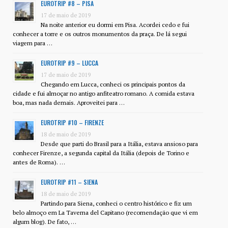
EUROTRIP #8 – PISA
17 de maio de 2019
Na noite anterior eu dormi em Pisa. Acordei cedo e fui
conhecer a torre e os outros monumentos da praça. De lá segui
viagem para …
EUROTRIP #9 – LUCCA
17 de maio de 2019
Chegando em Lucca, conheci os principais pontos da
cidade e fui almoçar no antigo anfiteatro romano. A comida estava
boa, mas nada demais. Aproveitei para …
EUROTRIP #10 – FIRENZE
18 de maio de 2019
Desde que parti do Brasil para a Itália, estava ansioso para
conhecer Firenze, a segunda capital da Itália (depois de Torino e
antes de Roma). …
EUROTRIP #11 – SIENA
18 de maio de 2019
Partindo para Siena, conheci o centro histórico e fiz um
belo almoço em La Taverna del Capitano (recomendação que vi em
algum blog). De fato, …