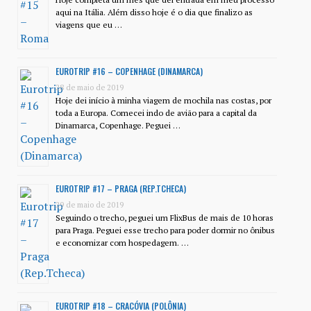
aqui na Itália. Além disso hoje é o dia que finalizo as
viagens que eu …
EUROTRIP #16 – COPENHAGE (DINAMARCA)
28 de maio de 2019
Hoje dei início à minha viagem de mochila nas costas, por
toda a Europa. Comecei indo de avião para a capital da
Dinamarca, Copenhage. Peguei …
EUROTRIP #17 – PRAGA (REP.TCHECA)
29 de maio de 2019
Seguindo o trecho, peguei um FlixBus de mais de 10 horas
para Praga. Peguei esse trecho para poder dormir no ônibus
e economizar com hospedagem. …
EUROTRIP #18 – CRACÓVIA (POLÔNIA)