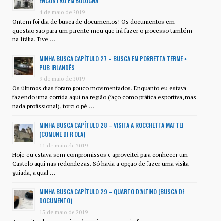
ENCONTRO EM BOLOGNA
4 de maio de 2019
Ontem foi dia de busca de documentos! Os documentos em
questão são para um parente meu que irá fazer o processo também
na Itália. Tive …
MINHA BUSCA CAPÍTULO 27 – BUSCA EM PORRETTA TERME +
PUB IRLANDÊS
9 de maio de 2019
Os últimos dias foram pouco movimentados. Enquanto eu estava
fazendo uma corrida aqui na região (faço como prática esportiva, mas
nada profissional), torci o pé …
MINHA BUSCA CAPÍTULO 28 – VISITA A ROCCHETTA MATTEI
(COMUNE DI RIOLA)
11 de maio de 2019
Hoje eu estava sem compromissos e aproveitei para conhecer um
Castelo aqui nas redondezas. Só havia a opção de fazer uma visita
guiada, a qual …
MINHA BUSCA CAPÍTULO 29 – QUARTO D’ALTINO (BUSCA DE
DOCUMENTO)
15 de maio de 2019