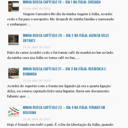
MINHA BUSCA CAPÍTULO 19 – DIA 1 NA ITÁLIA: CHEGADA
23 de abril de 2019
Viagem Cansativa No dia da minha viagem à Itália, acordei
cedo e fui para o aeroporto. Me despedi de minha família e namorada
e embarquei …
MINHA BUSCA CAPÍTULO 20 – DIA 2 NA ITÁLIA: AGENZIA DELLE
ENTRATE
24 de abril de 2019
Pulei da cama Acordei cedo e fui tomar café da manhã no bar ao lado
da minha casa (na Itália se toma café no bar, …
MINHA BUSCA CAPÍTULO 21 – DIA 3 NA ITÁLIA: RESIDENZA E
DOMANDA
25 de abril de 2019
Acordei de supetão com a Soraia me ligando (já era a quarta ligação
dela), eu estava capotado feito uma bigorna. Havia um documento
faltante que …
MINHA BUSCA CAPÍTULO 22 – DIA 4 NA ITÁLIA: FERIADO EM
BOLOGNA
26 de abril de 2019
Hoje é feriado em todO o país. É o Dia da Libertação da Itália, quando