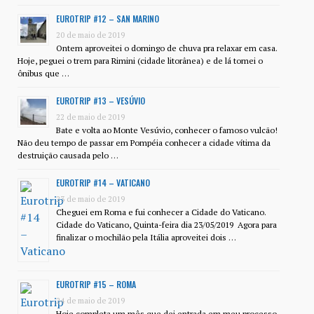
EUROTRIP #12 – SAN MARINO
20 de maio de 2019
Ontem aproveitei o domingo de chuva pra relaxar em casa.
Hoje, peguei o trem para Rimini (cidade litorânea) e de lá tomei o
ônibus que …
EUROTRIP #13 – VESÚVIO
22 de maio de 2019
Bate e volta ao Monte Vesúvio, conhecer o famoso vulcão!
Não deu tempo de passar em Pompéia conhecer a cidade vítima da
destruição causada pelo …
EUROTRIP #14 – VATICANO
23 de maio de 2019
Cheguei em Roma e fui conhecer a Cidade do Vaticano.
Cidade do Vaticano, Quinta-feira dia 23/05/2019 Agora para
finalizar o mochilão pela Itália aproveitei dois …
EUROTRIP #15 – ROMA
24 de maio de 2019
Hoje completa um mês que dei entrada em meu processo