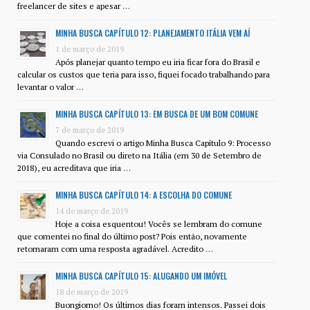
freelancer de sites e apesar …
MINHA BUSCA CAPÍTULO 12: PLANEJAMENTO ITÁLIA VEM AÍ
1 de março de 2019
Após planejar quanto tempo eu iria ficar fora do Brasil e
calcular os custos que teria para isso, fiquei focado trabalhando para
levantar o valor …
MINHA BUSCA CAPÍTULO 13: EM BUSCA DE UM BOM COMUNE
7 de março de 2019
Quando escrevi o artigo Minha Busca Capítulo 9: Processo
via Consulado no Brasil ou direto na Itália (em 30 de Setembro de
2018), eu acreditava que iria …
MINHA BUSCA CAPÍTULO 14: A ESCOLHA DO COMUNE
14 de março de 2019
Hoje a coisa esquentou! Vocês se lembram do comune
que comentei no final do último post? Pois então, novamente
retornaram com uma resposta agradável. Acredito …
MINHA BUSCA CAPÍTULO 15: ALUGANDO UM IMÓVEL
18 de março de 2019
Buongiorno! Os últimos dias foram intensos. Passei dois