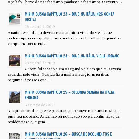
o país foi liberto do nazifascismo (nazismo e fascismo). O evento …
MINHA BUSCA CAPÍTULO 23 – DIA 5 NA ITÁLIA: N26 CONTA
DIGITAL
26 de abril de 2019
A partir desse dia eu deveria estar atento a visita do vigile, que
poderia aparecer a qualquer momento. Estava trabalhando quando a
campainha tocou. Fui …
MINHA BUSCA CAPÍTULO 24 – DIA 6 NA ITÁLIA: VIGILE URBANO
28 de abril de 2019
Ontem foi sábado e era o segundo dia em que eu deveria
aguardar pelo vigile. Quando fiz a minha inscrição anagráfica,
perguntei à pessoa que …
MINHA BUSCA CAPÍTULO 25 – SEGUNDA SEMANA NA ITÁLIA:
FERRARA
3 de maio de 2019
Nos próximos dias que se passaram, não houve nenhuma novidade
em meu processo. Ainda não fui notificado sobre a confirmação da
residência (o que gera …
MINHA BUSCA CAPÍTULO 26 – BUSCA DE DOCUMENTOS E