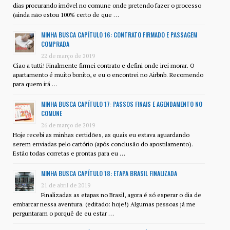
dias procurando imóvel no comune onde pretendo fazer o processo
(ainda não estou 100% certo de que …
MINHA BUSCA CAPÍTULO 16: CONTRATO FIRMADO E PASSAGEM
COMPRADA
22 de março de 2019
Ciao a tutti! Finalmente firmei contrato e defini onde irei morar. O
apartamento é muito bonito, e eu o encontrei no Airbnb. Recomendo
para quem irá …
MINHA BUSCA CAPÍTULO 17: PASSOS FINAIS E AGENDAMENTO NO
COMUNE
26 de março de 2019
Hoje recebi as minhas certidões, as quais eu estava aguardando
serem enviadas pelo cartório (após conclusão do apostilamento).
Estão todas corretas e prontas para eu …
MINHA BUSCA CAPÍTULO 18: ETAPA BRASIL FINALIZADA
21 de abril de 2019
Finalizadas as etapas no Brasil, agora é só esperar o dia de
embarcar nessa aventura. (editado: hoje!) Algumas pessoas já me
perguntaram o porquê de eu estar …