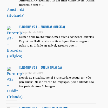
Amsterdã. A viagem não foi das mais confortáveis. Dormir
no trem é tenso! …
EUROTRIP #24 – BRUXELAS (BÉLGICA)
5 de junho de 2019
Eu não tinha muito tempo, mas queria conhecer Bruxelas.
Peguei um FlixBus bate e volta e fiquei 2horas vagando
pelas ruas. Cidade agradável, acredito que …
EUROTRIP #25 – DUBLIN (IRLANDA)
6 de junho de 2019
Depois de Bruxelas, voltei à Amsterdã e peguei um vôo
para Dublin. Nesse trecho há imigração, pois a Irlanda não
faz parte da Área Schengen. …